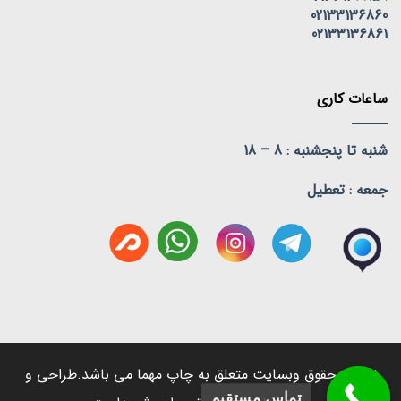
02133136860
02133136861
ساعات کاری
شنبه تا پنجشنبه : 8 – 18
جمعه : تعطیل
تمامی حقوق وبسایت متعلق به چاپ مهما می باشد.طراحی و
تماس مستقیم