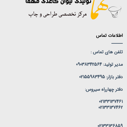
اطلاعات تماس
تلفن های تماس :
مدیر تولید: 09038342564
دفتر بازار: 02155983495
دفتر چهارراه سیروس:
02133137461
02133137462
02133136859